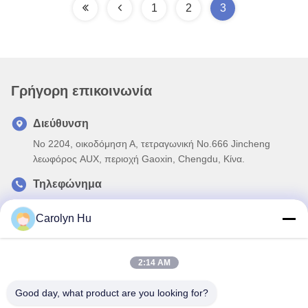
1
2
3
Γρήγορη επικοινωνία
Διεύθυνση
Νο 2204, οικοδόμηση Α, τετραγωνική No.666 Jincheng
λεωφόρος AUX, περιοχή Gaoxin, Chengdu, Κίνα.
Τηλεφώνημα
86-28-83361652
Carolyn Hu
Ηλεκτρονικό
Carolyn@sanimedical.cn
2:14 AM
Good day, what product are you looking for?