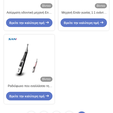
Βίντεο
Βίντεο
Ασύρματη οδοντική μηχανή Endo
Μηχανή Endo γωνίας 1:1 ενάντια
με τον εντοπιστή κορυφών σε
με τον εντοπιστή κορυφών και τη
Endodontics
λαβή περιστροφής 360°
Βρείτε την καλύτερη τιμή
Βρείτε την καλύτερη τιμή
Βίντεο
Ραδιόφωνο που εναλλάσσει την
οδοντική μηχανή Endo για την
επεξεργασία καναλιών ρίζας
Βρείτε την καλύτερη τιμή