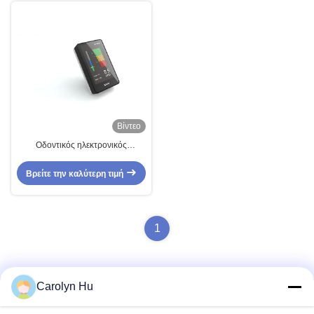
Βίντεο
Οδοντικός ηλεκτρονικός
εντοπιστής κορυφών/οδοντικός
μετρητής καναλιών ρίζας
Βρείτε την καλύτερη τιμή
Endodontics
1
Carolyn Hu
Γρήγορη επικοινωνία