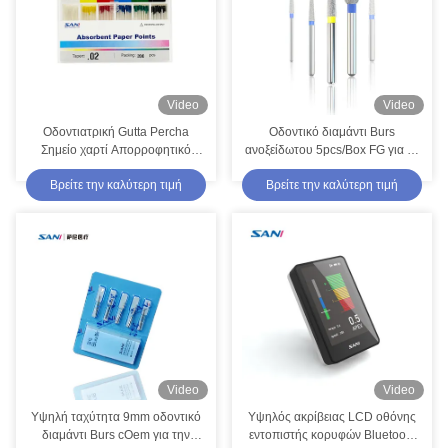
Video
Video
Οδοντιατρική Gutta Percha
Οδοντικό διαμάντι Burs
Σημείο χαρτί Απορροφητικό
ανοξείδωτου 5pcs/Box FG για τη
χαρτί Σημεία Taper 02/04/06/F1-
υψηλή ταχύτητα Handpiece
Βρείτε την καλύτερη τιμή
Βρείτε την καλύτερη τιμή
F5
Video
Video
Υψηλή ταχύτητα 9mm οδοντικό
Υψηλός ακρίβειας LCD οθόνης
διαμάντι Burs cOem για την
εντοπιστής κορυφών Bluetooth