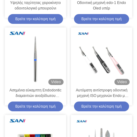
Υψηλής ταχύτητας χειροκίνητο
Οδοντική μηχανή edo-1 Endo
οδοντολογικό μπουρούνι
Oled υπέρ
Βρείτε την καλύτερη τιμή
Βρείτε την καλύτερη τιμή
Video
Video
Ασημένια εύκαμπτη Endodontic
Αυτόματη αντίστροφη οδοντική
διαμαντιών ανοξείδωτου
μηχανή ISO μηχανών Endo με
οδοντική χειρουργική πρόσβαση
τον εντοπιστή κορυφών
Βρείτε την καλύτερη τιμή
Βρείτε την καλύτερη τιμή
Burs Burs