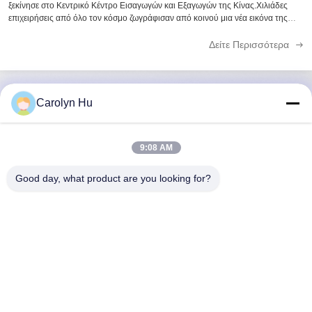
ξεκίνησε στο Κεντρικό Κέντρο Εισαγωγών και Εξαγωγών της Κίνας.Χιλιάδες
επιχειρήσεις από όλο τον κόσμο ζωγράφισαν από κοινού μια νέα εικόνα της
οδοντιατρικής φροντίδας. Η Chengdu Sani Medical Equipment Co., Ltd.,
ακολουθώντας την ...
Δείτε Περισσότερα
Carolyn Hu
Γρήγορη επικοινωνία
9:08 AM
Διεύθυνση
Good day, what product are you looking for?
Νο 2204, οικοδόμηση Α, τετραγωνική No.666 Jincheng
λεωφόρος AUX, περιοχή Gaoxin, Chengdu, Κίνα.
Τηλεφώνημα
86-28-83361652
Ηλεκτρονικό
Carolyn@sanimedical.cn