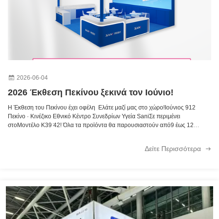
2026-06-04
2026 Έκθεση Πεκίνου ξεκινά τον Ιούνιο!
Η Έκθεση του Πεκίνου έχει οφέλη ️ Ελάτε μαζί μας στο χώρο!Ιούνιος 912
Πεκίνο · Κινέζικο Εθνικό Κέντρο Συνεδρίων Υγεία SaniΣε περιμένει
στοΜοντέλο Κ39 ̇42! Όλα τα προϊόντα θα παρουσιαστούν από9 έως 12
Ιουνίου.Καλωσορίζουμε νέους και επιστρεφόμενους φίλους να περάσουν και
να συζητήσουν συνεργασία!...
Δείτε Περισσότερα