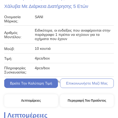
Χάλυβα Με Διάρκεια Διατήρησης 5 Ετών
Ονομασία
SANI
Μάρκας:
Ειδικότερα, οι ενδείξεις που αναφέρονται στην
Αριθμός
παράγραφο 1 πρέπει να ισχύουν για τα
Μοντέλου:
οχήματα που έχουν
10 κουτιά
Μούβ:
4pcs/box
Τιμή:
Πληροφορίες
4pcs/box
Συσκευασίας:
Western Union, T/T,
Όροι Πληρωμής:
Βρείτε Την Καλύτερη Τιμή
Επικοινωνήστε Μαζί Μας
Λεπτομέρειες
Περιγραφή Του Προϊόντος
Λεπτομέρειες