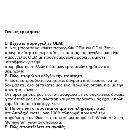
Γενικές ερωτήσεις
Ε: Δέχεστε παραγγελίες OEM;
Α: Ναι, μπορείτε να κάνετε παραγγελία OEM και ODM. Στην
πραγματικότητα οι περισσότερες από τις παραγγελίες μας είναι
παραγγελίες OEM με προσαρμοσμένες μάρκες, είμαστε
υπερήφανοι για την
προμηθευτής πολλών διάσημων εμπορικών σημάτων στη
βιομηχανία.
Ε: Πώς μπορώ να ελέγξω την ποιότητα;
Α: Είστε ευπρόσδεκτοι να πάρετε δείγματα από εμάς και να τα
δοκιμάσετε, όλοι οι πελάτες μας είναι πολύ ικανοποιημένοι με την
ποιότητα, κάνουν
Οι παρατηρήσεις μας είναι ότι σύμφωνα με τις συγκριτικές δοκιμές
η ποιότητά μας είναι ανώτερη και με τα προϊόντα μας έχουν πολύ
χαμηλό ποσοστό καταγγελιών.
Ε: Ποιοι είναι οι όροι και οι τρόποι πληρωμής σας;
Απ: Αποδεχόμαστε μόνο 100% πληρωμή πριν από την
παράδοση. Συνήθως με τραπεζική μεταφορά T/T, Western Union,
Moneygram γίνονται αποδεκτά.
Ε: Πώς αποστέλλετε τα αγαθά;