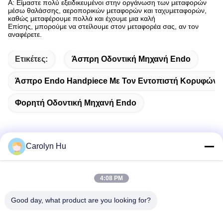
Α: Είμαστε πολύ εξειδικευμένοι στην οργάνωση των μεταφορών
μέσω θαλάσσης, αεροπορικών μεταφορών και ταχυμεταφορών,
καθώς μεταφέρουμε πολλά και έχουμε μια καλή
Επίσης, μπορούμε να στείλουμε στον μεταφορέα σας, αν τον
αναφέρετε.
Ετικέτες:
Άσπρη Οδοντική Μηχανή Endo
Άσπρο Endo Handpiece Με Τον Εντοπιστή Κορυφών
Φορητή Οδοντική Μηχανή Endo
Carolyn Hu
Γρήγορη επικοινωνία
4:08 PM
Διεύθυνση
Good day, what product are you looking for?
Νο 2204, οικοδόμηση Α, τετραγωνική No.666 Jincheng
λεωφόρος AUX, περιοχή Gaoxin, Chengdu, Κίνα.