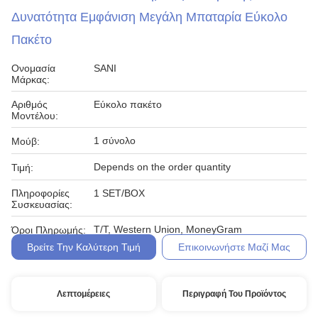
Δυνατότητα Εμφάνιση Μεγάλη Μπαταρία Εύκολο
Πακέτο
Ονομασία
SANI
Μάρκας:
Αριθμός
Εύκολο πακέτο
Μοντέλου:
1 σύνολο
Μούβ:
Depends on the order quantity
Τιμή:
Πληροφορίες
1 SET/BOX
Συσκευασίας:
T/T, Western Union, MoneyGram
Όροι Πληρωμής:
Βρείτε Την Καλύτερη Τιμή
Επικοινωνήστε Μαζί Μας
Λεπτομέρειες
Περιγραφή Του Προϊόντος