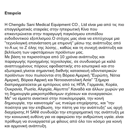
Εταιρεία
Η Chengdu Sani Medical Equipment CO., Ltd είναι μια από τις πιο
επαγγελματικές εταιρείες στην ηπειρωτική Κίνα που
επικεντρώνεται στην παραγωγή παγκόσμιου επιπέδου
ενδοδοντικού εξοπλισμού.Ο στόχος μας είναι να επιτύχουμε μια
"τεχνολογική επανάσταση με επιμονή" μέσω της ανάπτυξης από
το Α ως το Z όλης της λύσης., καθώς και τη συνεχή ανάπτυξη και
βελτίωση των υφιστάμενων προϊόντων μας.
Με βάση τα περισσότερα από 10 χρόνια ανάπτυξης και
παραγωγής προηγμένης τεχνολογίας, σε συνδυασμό με καλά
αναπτυγμένους πόρους εφοδιαστικής στο εσωτερικό και στο
εξωτερικό,γίνεται σημαντική διεθνής κατασκευή οδοντιατρικών
προϊόντων που πωλούνται στη Βόρεια Αμερική."Ευρώπη, Νότια
Αμερική, Βόρεια Αφρική και Νοτιοανατολική Ασία" "Σήμερα
διαπραγματεύεται με εμπόρους από τις ΗΠΑ, Γερμανία, Κορέα,
Ουκρανία, Ρωσία, Αλγερία, Αίγυπτο".Καναδά και άλλων χωρών για
τη δημιουργία μακροπρόθεσμων σχέσεων και συνεργασιών.
Με" να είμαστε ανεκτικοί στην ποικιλομορφία, την κοινή
δημιουργία, την καινοτομία" ως πνεύμα επιχείρησης, και "την
ποιότητα για την επιβίωση, την πίστη για την ανάπτυξη" ως αρχή
διαχείρισης.Η SANI συνδυάζει την επιχειρηματική της ανάπτυξη με
την κοινωνική ευθύνη για να αφιερώσει την ανθρώπινη υγεία..είναι
πρόθυμη να συνεργαστεί με φίλους από όλο τον κόσμο για κοινή
και αρμονική ανάπτυξη.