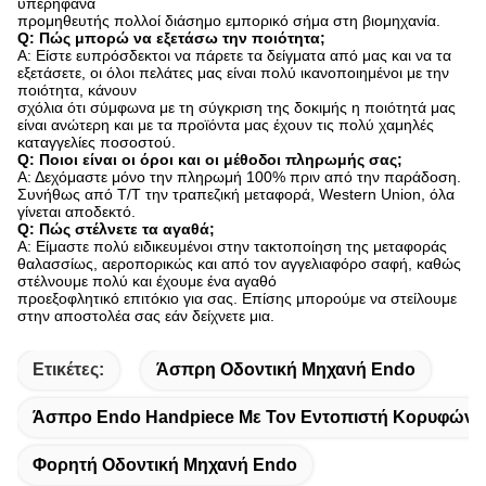
υπερήφανα
προμηθευτής πολλοί διάσημο εμπορικό σήμα στη βιομηχανία.
Q: Πώς μπορώ να εξετάσω την ποιότητα;
Α: Είστε ευπρόσδεκτοι να πάρετε τα δείγματα από μας και να τα
εξετάσετε, οι όλοι πελάτες μας είναι πολύ ικανοποιημένοι με την
ποιότητα, κάνουν
σχόλια ότι σύμφωνα με τη σύγκριση της δοκιμής η ποιότητά μας
είναι ανώτερη και με τα προϊόντα μας έχουν τις πολύ χαμηλές
καταγγελίες ποσοστού.
Q: Ποιοι είναι οι όροι και οι μέθοδοι πληρωμής σας;
Α: Δεχόμαστε μόνο την πληρωμή 100% πριν από την παράδοση.
Συνήθως από T/T την τραπεζική μεταφορά, Western Union, όλα
γίνεται αποδεκτό.
Q: Πώς στέλνετε τα αγαθά;
Α: Είμαστε πολύ ειδικευμένοι στην τακτοποίηση της μεταφοράς
θαλασσίως, αεροπορικώς και από τον αγγελιαφόρο σαφή, καθώς
στέλνουμε πολύ και έχουμε ένα αγαθό
προεξοφλητικό επιτόκιο για σας. Επίσης μπορούμε να στείλουμε
στην αποστολέα σας εάν δείχνετε μια.
Ετικέτες:
Άσπρη Οδοντική Μηχανή Endo
Άσπρο Endo Handpiece Με Τον Εντοπιστή Κορυφών
Φορητή Οδοντική Μηχανή Endo