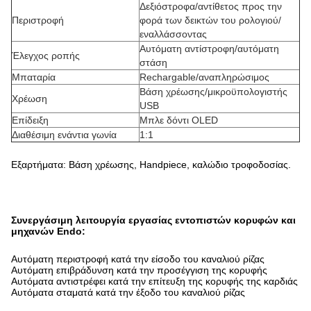
Δεξιόστροφα/αντίθετος προς την
Περιστροφή
φορά των δεικτών του ρολογιού/
εναλλάσσοντας
Αυτόματη αντίστροφη/αυτόματη
Έλεγχος ροπής
στάση
Μπαταρία
Rechargable/αναπληρώσιμος
Βάση χρέωσης/μικροϋπολογιστής
Χρέωση
USB
Επίδειξη
Μπλε δόντι OLED
Διαθέσιμη ενάντια γωνία
1:1
Εξαρτήματα: Βάση χρέωσης, Handpiece, καλώδιο τροφοδοσίας.
Συνεργάσιμη λειτουργία εργασίας εντοπιστών κορυφών και
μηχανών Endo:
Αυτόματη περιστροφή κατά την είσοδο του καναλιού ρίζας
Αυτόματη επιβράδυνση κατά την προσέγγιση της κορυφής
Αυτόματα αντιστρέφει κατά την επίτευξη της κορυφής της καρδιάς
Αυτόματα σταματά κατά την έξοδο του καναλιού ρίζας