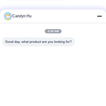
Carolyn Hu
Γρήγορη επικοινωνία
3:36 AM
Διεύθυνση
Good day, what product are you looking for?
Νο 2204, οικοδόμηση Α, τετραγωνική No.666 Jincheng
λεωφόρος AUX, περιοχή Gaoxin, Chengdu, Κίνα.
Τηλεφώνημα
86-28-83361652
Ηλεκτρονικό
Carolyn@sanimedical.cn
Πολιτική απορρήτου
|
Sitemap
| Κίνα Καλό Ποιότητα