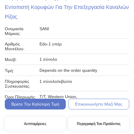
Εντοπιστή Κορυφών Για Την Επεξεργασία Καναλιών
Ρίζας
Ονομασία
SANI
Μάρκας:
Αριθμός
Edo-1 υπέρ
Μοντέλου:
1 σύνολο
Μούβ:
Depends on the order quantity
Τιμή:
Πληροφορίες
1 σύνολο/κιβώτιο
Συσκευασίας:
T/T, Western Union,
Όροι Πληρωμής:
Βρείτε Την Καλύτερη Τιμή
Επικοινωνήστε Μαζί Μας
Λεπτομέρειες
Περιγραφή Του Προϊόντος