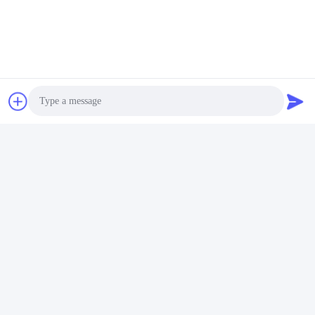
θαλασσίως, αεροπορικώς και από τον αγγελιαφόρο σαφή, καθώς
στέλνουμε πολύ και έχουμε ένα αγαθό
προεξοφλητικό επιτόκιο για σας. Επίσης μπορούμε να στείλουμε
στην αποστολέα σας εάν δείχνετε μια.
Ετικέτες:
Εύκαμπτα Περιστροφικά Αρχεία 19mm
Εύκαμπτα Περιστροφικά Αρχεία Endo
300rpm Περιστροφικά Endodontic Αρχεία Τιτανίου Νικ
Photo
Video Call
Audio Call
Γρήγορη επικοινωνία
Διεύθυνση
Νο 2204, οικοδόμηση Α, τετραγωνική No.666 Jincheng