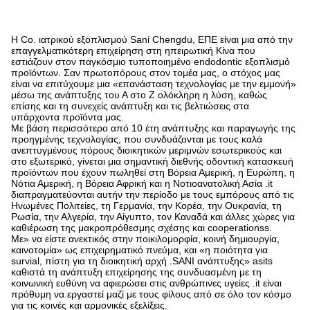
Η Co. ιατρικού εξοπλισμού Sani Chengdu, ΕΠΕ είναι μια από την
επαγγελματικότερη επιχείρηση στη ηπειρωτική Κίνα που
εστιάζουν στον παγκόσμιο τυποποιημένο endodontic εξοπλισμό
προϊόντων. Σαν πρωτοπόρους στον τομέα μας, ο στόχος μας
είναι να επιτύχουμε μια «επανάσταση τεχνολογίας με την εμμονή»
μέσω της ανάπτυξης του Α στο Ζ ολόκληρη η λύση, καθώς
επίσης και τη συνεχείς ανάπτυξη και τις βελτιώσεις στα
υπάρχοντα προϊόντα μας.
Με βάση περισσότερο από 10 έτη ανάπτυξης και παραγωγής της
προηγμένης τεχνολογίας, που συνδυάζονται με τους καλά
ανεπτυγμένους πόρους διοικητικών μεριμνών εσωτερικούς και
στο εξωτερικό, γίνεται μια σημαντική διεθνής οδοντική κατασκευή
προϊόντων που έχουν πωληθεί στη Βόρεια Αμερική, η Ευρώπη, η
Νότια Αμερική, η Βόρεια Αφρική και η Νοτιοανατολική Ασία .it
διαπραγματεύονται αυτήν την περίοδο με τους εμπόρους από τις
Ηνωμένες Πολιτείες, τη Γερμανία, την Κορέα, την Ουκρανία, τη
Ρωσία, την Αλγερία, την Αίγυπτο, τον Καναδά και άλλες χώρες για
καθιέρωση της μακροπρόθεσμης σχέσης και cooperationss.
Με» να είστε ανεκτικός στην ποικιλομορφία, κοινή δημιουργία,
καινοτομία» ως επιχειρηματικό πνεύμα, και «η ποιότητα για
survial, πίστη για τη διοικητική αρχή .SANI ανάπτυξης» asits
καθιστά τη ανάπτυξη επιχείρησης της συνδυασμένη με τη
κοινωνική ευθύνη να αφιερώσει στις ανθρώπινες υγείες .it είναι
πρόθυμη να εργαστεί μαζί με τους φίλους από σε όλο τον κόσμο
για τις κοινές και αρμονικές εξελίξεις.