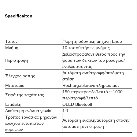
Specificaiton
Τύπος
Φορητή οδοντική μηχανή Endo
Μνήμη
10 τοποθετήσεις μνήμης
Δεξιόστροφα/αντίθετος προς την
Περιστροφή
φορά των δεικτών του ρολογιού/
εναλλάσσοντας
Αυτόματη αντίστροφη/αυτόματη
Έλεγχος ροπής
στάση
Μπαταρία
Rechargable/αναπληρώσιμος
150 περιστροφές/λεπτό ~ 1000
Σειρά της ταχύτητας
περιστροφή/λεπτό
Επίδειξη
OLED Bluetooth
Διαθέσιμη ενάντια γωνία
1:1
Τρόπος εργασίας μηχανών
Αυτόματη έναρξη/αυτόματη στάση/
ελέγχου εντοπιστών
αυτόματη αντιστροφή
κορυφών