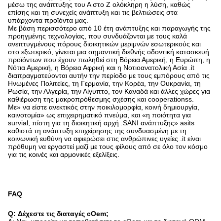
μέσω της ανάπτυξης του Α στο Ζ ολόκληρη η λύση, καθώς
επίσης και τη συνεχείς ανάπτυξη και τις βελτιώσεις στα
υπάρχοντα προϊόντα μας.
Με βάση περισσότερο από 10 έτη ανάπτυξης και παραγωγής της
προηγμένης τεχνολογίας, που συνδυάζονται με τους καλά
ανεπτυγμένους πόρους διοικητικών μεριμνών εσωτερικούς και
στο εξωτερικό, γίνεται μια σημαντική διεθνής οδοντική κατασκευή
προϊόντων που έχουν πωληθεί στη Βόρεια Αμερική, η Ευρώπη, η
Νότια Αμερική, η Βόρεια Αφρική και η Νοτιοανατολική Ασία .it
διαπραγματεύονται αυτήν την περίοδο με τους εμπόρους από τις
Ηνωμένες Πολιτείες, τη Γερμανία, την Κορέα, την Ουκρανία, τη
Ρωσία, την Αλγερία, την Αίγυπτο, τον Καναδά και άλλες χώρες για
καθιέρωση της μακροπρόθεσμης σχέσης και cooperationss.
Με» να είστε ανεκτικός στην ποικιλομορφία, κοινή δημιουργία,
καινοτομία» ως επιχειρηματικό πνεύμα, και «η ποιότητα για
survial, πίστη για τη διοικητική αρχή .SANI ανάπτυξης» asits
καθιστά τη ανάπτυξη επιχείρησης της συνδυασμένη με τη
κοινωνική ευθύνη να αφιερώσει στις ανθρώπινες υγείες .it είναι
πρόθυμη να εργαστεί μαζί με τους φίλους από σε όλο τον κόσμο
για τις κοινές και αρμονικές εξελίξεις.
FAQ
Q: Δέχεστε τις διαταγές cOem;