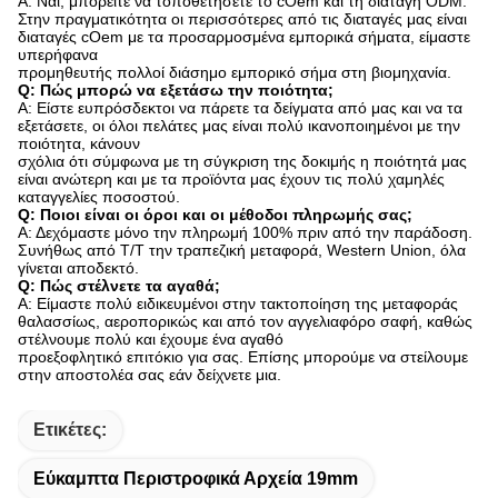
Α: Ναι, μπορείτε να τοποθετήσετε το cOem και τη διαταγή ODM.
Στην πραγματικότητα οι περισσότερες από τις διαταγές μας είναι
διαταγές cOem με τα προσαρμοσμένα εμπορικά σήματα, είμαστε
υπερήφανα
προμηθευτής πολλοί διάσημο εμπορικό σήμα στη βιομηχανία.
Q: Πώς μπορώ να εξετάσω την ποιότητα;
Α: Είστε ευπρόσδεκτοι να πάρετε τα δείγματα από μας και να τα
εξετάσετε, οι όλοι πελάτες μας είναι πολύ ικανοποιημένοι με την
ποιότητα, κάνουν
σχόλια ότι σύμφωνα με τη σύγκριση της δοκιμής η ποιότητά μας
είναι ανώτερη και με τα προϊόντα μας έχουν τις πολύ χαμηλές
καταγγελίες ποσοστού.
Q: Ποιοι είναι οι όροι και οι μέθοδοι πληρωμής σας;
Α: Δεχόμαστε μόνο την πληρωμή 100% πριν από την παράδοση.
Συνήθως από T/T την τραπεζική μεταφορά, Western Union, όλα
γίνεται αποδεκτό.
Q: Πώς στέλνετε τα αγαθά;
Α: Είμαστε πολύ ειδικευμένοι στην τακτοποίηση της μεταφοράς
θαλασσίως, αεροπορικώς και από τον αγγελιαφόρο σαφή, καθώς
στέλνουμε πολύ και έχουμε ένα αγαθό
προεξοφλητικό επιτόκιο για σας. Επίσης μπορούμε να στείλουμε
στην αποστολέα σας εάν δείχνετε μια.
Ετικέτες:
Εύκαμπτα Περιστροφικά Αρχεία 19mm