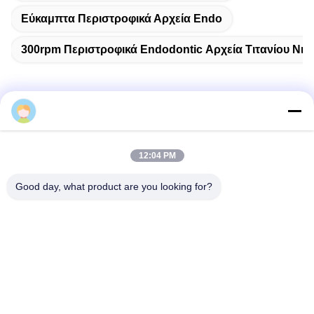
Εύκαμπτα Περιστροφικά Αρχεία Endo
300rpm Περιστροφικά Endodontic Αρχεία Τιτανίου Νικ
Γρήγορη επικοινωνία
12:04 PM
Διεύθυνση
Good day, what product are you looking for?
Νο 2204, οικοδόμηση Α, τετραγωνική No.666 Jincheng
λεωφόρος AUX, περιοχή Gaoxin, Chengdu, Κίνα.
Τηλεφώνημα
86-28-83361652
Ηλεκτρονικό
Carolyn@sanimedical.cn