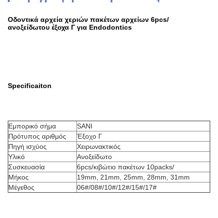
Οδοντικά αρχεία χεριών πακέτων αρχείων 6pcs/
ανοξείδωτου έξοχα Γ για Endodontics
Specificaiton
Εμπορικό σήμα
SANI
Πρότυπος αριθμός
Έξοχο Γ
Πηγή ισχύος
Χειρωνακτικός
Υλικό
Ανοξείδωτο
Συσκευασία
6pcs/κιβώτιο πακέτων 10packs/
Μήκος
19mm, 21mm, 25mm, 28mm, 31mm
Μέγεθος
06#/08#/10#/12#/15#/17#