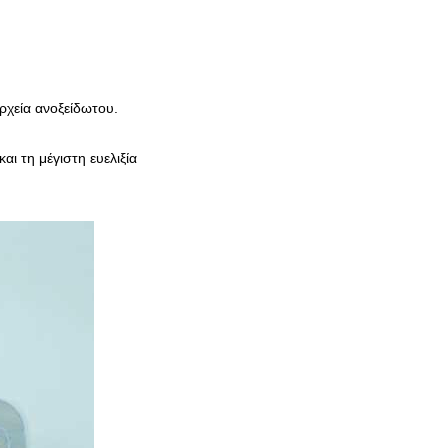
αρχεία ανοξείδωτου.
ι τη μέγιστη ευελιξία