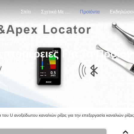
Σπίτι
Σχετικά Με Εμάς
Προϊόντα
Εκδηλώσει
επτομέρειες Για Τα Προϊόν
 του U ανοξείδωτου καναλιών ρίζας για την επεξεργασία καναλιών ρίζας