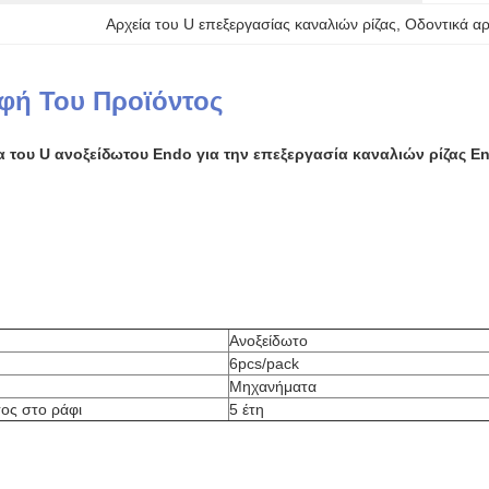
Αρχεία του U επεξεργασίας καναλιών ρίζας
, 
Οδοντικά αρ
φή Του Προϊόντος
α του U ανοξείδωτου Endo για την επεξεργασία καναλιών ρίζας E
Ανοξείδωτο
6pcs/pack
Μηχανήματα
ος στο ράφι
5 έτη