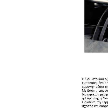
Η Co. ιατρικού ε
τυποποιημένο en
εμμονή» μέσω της
Με βάση περισσό
διοικητικών μερι
η Ευρώπη, η Νότι
Πολιτείες, τη Γε
σχέσης και coope