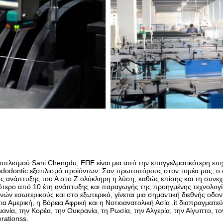
ξοπλισμού Sani Chengdu, ΕΠΕ είναι μια από την επαγγελματικότερη επ
dodontic εξοπλισμό προϊόντων. Σαν πρωτοπόρους στον τομέα μας, ο στ
 ανάπτυξης του Α στο Ζ ολόκληρη η λύση, καθώς επίσης και τη συνεχε
τερο από 10 έτη ανάπτυξης και παραγωγής της προηγμένης τεχνολογί
μνών εσωτερικούς και στο εξωτερικό, γίνεται μια σημαντική διεθνής οδ
α Αμερική, η Βόρεια Αφρική και η Νοτιοανατολική Ασία .it διαπραγματ
ρμανία, την Κορέα, την Ουκρανία, τη Ρωσία, την Αλγερία, την Αίγυπτο,
rationss.