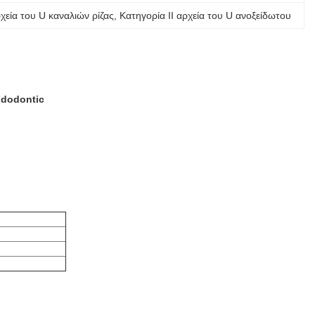
χεία του U καναλιών ρίζας
, 
Κατηγορία ΙΙ αρχεία του U ανοξείδωτου
ndodontic