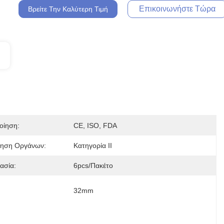
Επικοινωνήστε Τώρα
Βρείτε Την Καλύτερη Τιμή
οίηση:
CE, ISO, FDA
μηση Οργάνων:
Κατηγορία ΙΙ
ασία:
6pcs/πακέτο
32mm