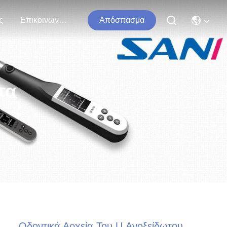
ς
Επικοινωνήστε Μαζί Μας
Απόσπασμα
τα
Οδοντικά Αρχεία Του U Ανοξείδωτου