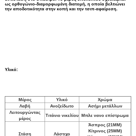
ως ορθογώνιο-διαμορφωμένη διατομή, η οποία βελτιώνει
την αποδοτικότητα στην κοπή και την τσιπ-αφαίρεση.
Υλικό:
Μέρος
Υλικό
Χρώμα
Λαβή
Ανοξείδωτο
Ασήμι μετάλλων
Λειτουργώντας
Τιτάνιο νικελίου
Μπλε νανο επίστρωμα
μέρος
Άσπρος (21MM)
Κίτρινος (25MM)
Στάση
Λάστιχο