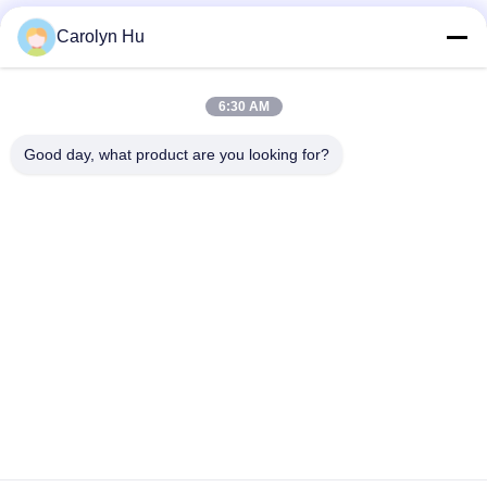
Carolyn Hu
Γρήγορη επικοινωνία
6:30 AM
Διεύθυνση
Good day, what product are you looking for?
Νο 2204, οικοδόμηση Α, τετραγωνική No.666 Jincheng
λεωφόρος AUX, περιοχή Gaoxin, Chengdu, Κίνα.
Τηλεφώνημα
86-28-83361652
Ηλεκτρονικό
Carolyn@sanimedical.cn
Πολιτική απορρήτου
|
Sitemap
| Κίνα Καλό Ποιότητα
Περιστροφικά αρχεία Endo Προμηθευτής. 2021-2026 Chengdu