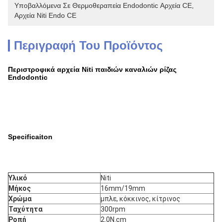
Υποβαλλόμενα Σε Θερμοθεραπεία Endodontic Αρχεία CE
, 
Αρχεία Niti Endo CE
Περιγραφή Του Προϊόντος
Περιστροφικά αρχεία Niti παιδιών καναλιών ρίζας
Endodontic
Specificaiton
Υλικό
Niti
Μήκος
16mm/19mm
Χρώμα
μπλε, κόκκινος, κίτρινος
Ταχύτητα
300rpm
Ροπή
2.0N.cm