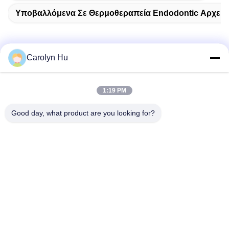
Υποβαλλόμενα Σε Θερμοθεραπεία Endodontic Αρχεία
Carolyn Hu
Γρήγορη επικοινωνία
1:19 PM
Διεύθυνση
Good day, what product are you looking for?
Νο 2204, οικοδόμηση Α, τετραγωνική No.666 Jincheng
λεωφόρος AUX, περιοχή Gaoxin, Chengdu, Κίνα.
Τηλεφώνημα
86-28-83361652
Ηλεκτρονικό
Carolyn@sanimedical.cn