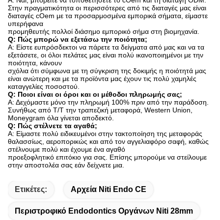
Α: Ναι, μπορείτε να τοποθετήσετε το cOem και τη διαταγή ODM.
Στην πραγματικότητα οι περισσότερες από τις διαταγές μας είναι
διαταγές cOem με τα προσαρμοσμένα εμπορικά σήματα, είμαστε
υπερήφανα
προμηθευτής πολλοί διάσημο εμπορικό σήμα στη βιομηχανία.
Q: Πώς μπορώ να εξετάσω την ποιότητα;
Α: Είστε ευπρόσδεκτοι να πάρετε τα δείγματα από μας και να τα
εξετάσετε, οι όλοι πελάτες μας είναι πολύ ικανοποιημένοι με την
ποιότητα, κάνουν
σχόλια ότι σύμφωνα με τη σύγκριση της δοκιμής η ποιότητά μας
είναι ανώτερη και με τα προϊόντα μας έχουν τις πολύ χαμηλές
καταγγελίες ποσοστού.
Q: Ποιοι είναι οι όροι και οι μέθοδοι πληρωμής σας;
Α: Δεχόμαστε μόνο την πληρωμή 100% πριν από την παράδοση.
Συνήθως από T/T την τραπεζική μεταφορά, Western Union,
Moneygram όλα γίνεται αποδεκτό.
Q: Πώς στέλνετε τα αγαθά;
Α: Είμαστε πολύ ειδικευμένοι στην τακτοποίηση της μεταφοράς
θαλασσίως, αεροπορικώς και από τον αγγελιαφόρο σαφή, καθώς
στέλνουμε πολύ και έχουμε ένα αγαθό
προεξοφλητικό επιτόκιο για σας. Επίσης μπορούμε να στείλουμε
στην αποστολέα σας εάν δείχνετε μια.
Ετικέτες:
Αρχεία Niti Endo CE
Περιστροφικό Endodontics Οργάνων Niti 28mm