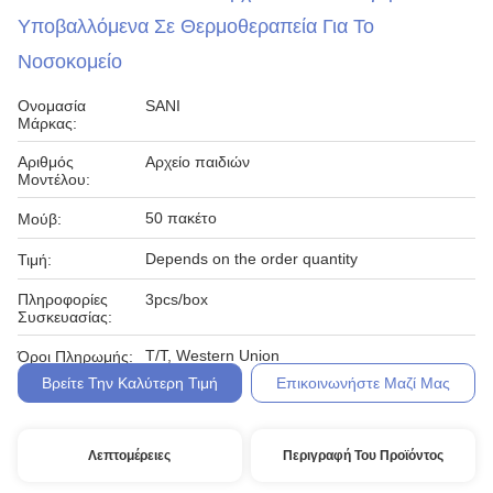
Υποβαλλόμενα Σε Θερμοθεραπεία Για Το
Νοσοκομείο
Ονομασία
SANI
Μάρκας:
Αριθμός
Αρχείο παιδιών
Μοντέλου:
50 πακέτο
Μούβ:
Depends on the order quantity
Τιμή:
Πληροφορίες
3pcs/box
Συσκευασίας:
T/T, Western Union
Όροι Πληρωμής:
Βρείτε Την Καλύτερη Τιμή
Επικοινωνήστε Μαζί Μας
Λεπτομέρειες
Περιγραφή Του Προϊόντος