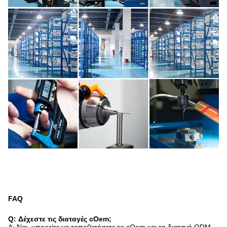
FAQ
Q: Δέχεστε τις διαταγές cOem;