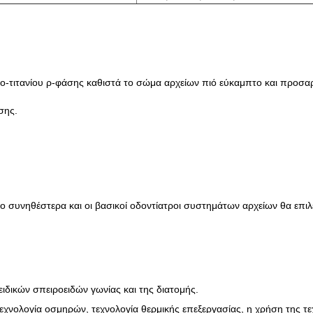
ιο-τιτανίου ρ-φάσης καθιστά το σώμα αρχείων πιό εύκαμπτο και προσαρ
σης.
ο συνηθέστερα και οι βασικοί οδοντίατροι συστημάτων αρχείων θα επιλ
ειδικών σπειροειδών γωνίας και της διατομής.
εχνολογία οσμηρών, τεχνολογία θερμικής επεξεργασίας, η χρήση της τ