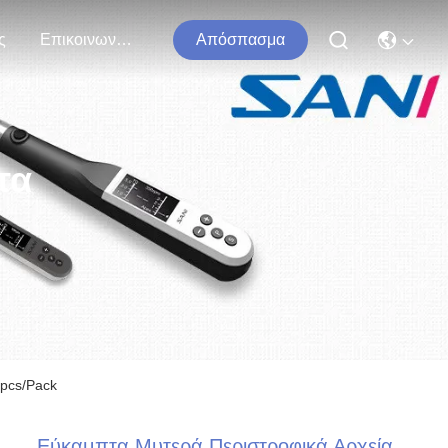
ς
Επικοινωνήστε Μαζί Μας
Απόσπασμα
τα
6pcs/Pack
Εύκαμπτα Μυτερά Περιστροφικά Αρχεία