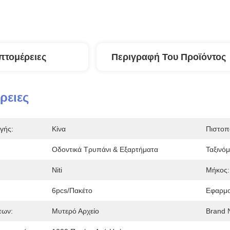
πτομέρειες
Περιγραφή Του Προϊόντος
ρειες
γής:
Κίνα
Πιστοπ
Οδοντικά Τρυπάνι & Εξαρτήματα
Ταξινό
Niti
Μήκος:
6pcs/πακέτο
Εφαρμο
των:
Μυτερό Αρχείο
Brand 