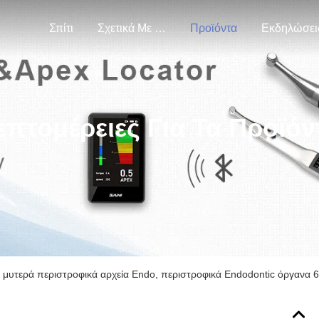
Σπίτι
Σχετικά Με Εμάς
Προϊόντα
Εκδηλώσει
επτομέρειες Για Τα Προϊόν
μυτερά περιστροφικά αρχεία Endo, περιστροφικά Endodontic όργανα 