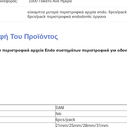
ροσφοράς:
1000 Πακέτο Ανά Ημέρα
εύκαμπτα μυτερά περιστροφικά αρχεία endo
, 
6pcs/pack
6pcs/pack περιστροφικά endodontic όργανα
φή Του Προϊόντος
 περιστροφικά αρχεία Endo συστημάτων περιστροφικά για οδον
SANI
Niti
6pcs/pack
21mm/25mm/28mm/31mm