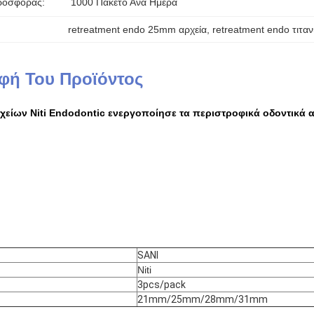
ροσφοράς:
1000 Πακέτο Ανά Ημέρα
retreatment endo 25mm αρχεία
, 
retreatment endo τιταν
φή Του Προϊόντος
χείων Niti Endodontic ενεργοποίησε τα περιστροφικά οδοντικά α
SANI
Niti
3pcs/pack
21mm/25mm/28mm/31mm