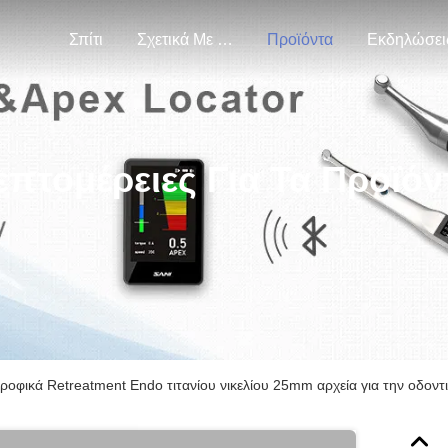
Σπίτι
Σχετικά Με Εμάς
Προϊόντα
Εκδηλώσει
επτομέρειες Για Τα Προϊόν
ροφικά Retreatment Endo τιτανίου νικελίου 25mm αρχεία για την οδοντ