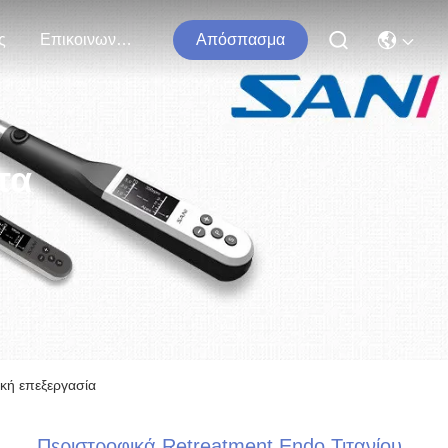
ς
Επικοινωνήστε Μαζί Μας
Απόσπασμα
τα
ική επεξεργασία
Περιστροφικά Retreatment Endo Τιτανίου