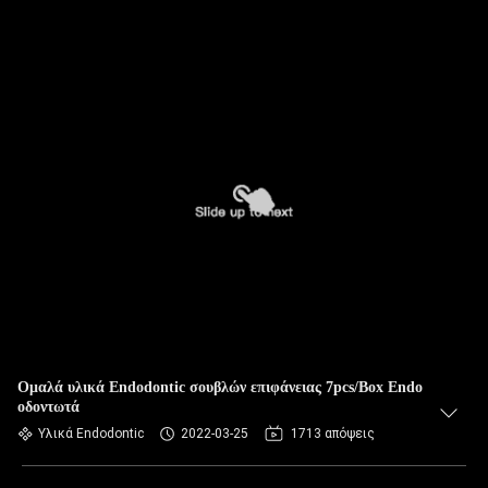
Ομαλά υλικά Endodontic σουβλών επιφάνειας 7pcs/Box Endo
οδοντωτά
Υλικά Endodontic
2022-03-25
1713 απόψεις